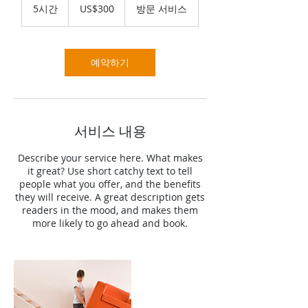
미
5시간
5
US$300
방문 서비스
국
시
달
간
러
예약하기
서비스 내용
Describe your service here. What makes
it great? Use short catchy text to tell
people what you offer, and the benefits
they will receive. A great description gets
readers in the mood, and makes them
more likely to go ahead and book.