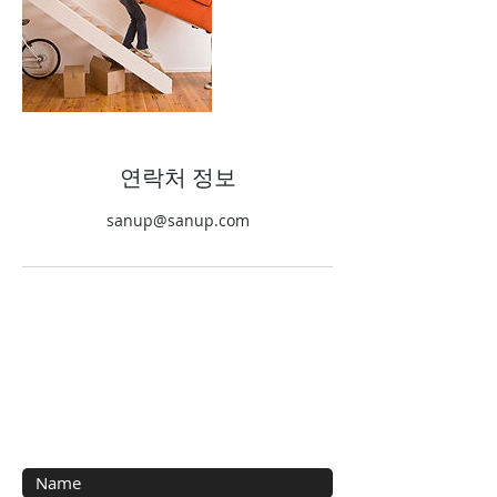
연락처 정보
sanup@sanup.com
Contact Us
Technical question, require catalog etc.